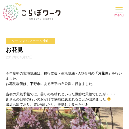
menu
ソーシャルファーム小山
お花見
2017年04月17日
今年度初の実地訓練は、移行支援・生活訓練・A型合同の
「お花見」
を行い
ました。
お花見場所は、下野市にある天平の丘公園に行きました。
当初の天気予報では、曇りのち晴れといった微妙な天候でしたが・・・
皆さんの日頃の行いのおかげで快晴に恵まれることが出来ました
出店も出ており、買い物したり、美味しく食べたり♪