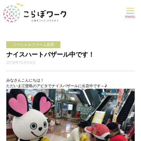
menu
ソーシャルファーム長岡
ナイスハートバザール中です！
2018年10月04日
みなさんこんにちは！
ただいま江曽島のアピタでナイスバザールに出店中です～♪