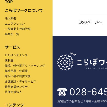
TOP
こらぼワークについて
法人概要
次のページへ
エコアクション
一般事業主行動計画
事業所一覧
サービス
ビルメンテナンス
便利屋
物流・軽作業アウトソーシング
福祉用具・住環境
障がい者の就労支援
介護施設・デイサービス
経営支援センター
028-64
居住支援法人
お電話でのお問合せ / 月曜～金曜 9:00～
コンテンツ