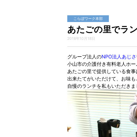
こらぼワーク本部
あたごの里でラ
2018年10月18日
グループ法人の
NPO法人あじさ
小山市の介護付き有料老人ホー
あたごの里で提供している食事
出来たてがいただけて、お味も
自慢のランチを私もいただきま