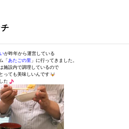
ンチ
い
が昨年から運営している
ム「
あたごの里
」に行ってきました。
は施設内で調理しているので
とっても美味しいんです
した